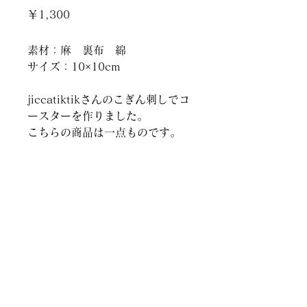
価
￥1,300
格
素材：麻 裏布 綿
サイズ：10×10cm
jiccatiktikさんのこぎん刺しでコ
ースターを作りました。
こちらの商品は一点ものです。
創作家具 ＆ ギャラリー
山梨県北杜市白州町台ヶ原2295
TEL.
080-5195-7089
© Comoda