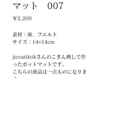
マット 007
価
￥2,200
格
素材：麻、フエルト
サイズ：14×14cm
jiccatiktikさんのこぎん刺しで作
ったポットマットです。
こちらの商品は一点ものになりま
す。
創作家具 ＆ ギャラリー
山梨県北杜市白州町台ヶ原2295